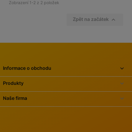
Zobrazení 1-2 z 2 položek

Zpět na začátek
keyboard_arrow_down
Informace o obchodu

Produkty

Naše firma