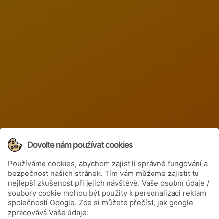
Dovolte nám používat cookies
Používáme cookies, abychom zajistili správné fungování a
Získejte informace o cenách a nových
bezpečnost našich stránek. Tím vám můžeme zajistit tu
produktech
nejlepší zkušenost při jejich návštěvě. Vaše osobní údaje /
soubory cookie mohou být použity k personalizaci reklam
společností Google. Zde si můžete přečíst, jak google
zpracovává Vaše údaje: