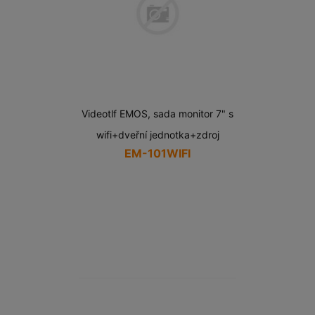
Videotlf EMOS, sada monitor 7" s
wifi+dveřní jednotka+zdroj
EM-101WIFI
Cena
bez
DPH:
3 690,00 Kč
Cena
vč.
DPH:
4 464,90 Kč