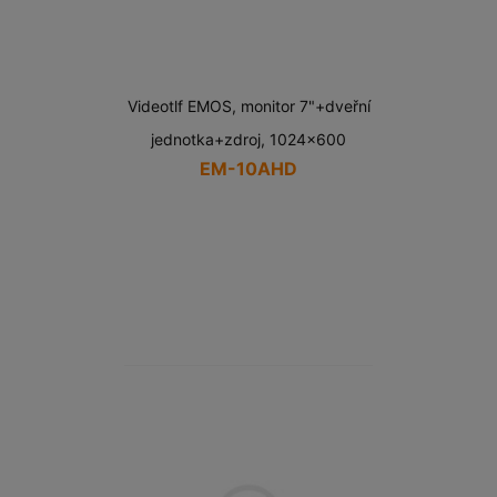
Videotlf EMOS, monitor 7"+dveřní
jednotka+zdroj, 1024x600
EM-10AHD
Cena
bez
DPH:
5 085,00 Kč
Cena
vč.
DPH:
6 152,85 Kč