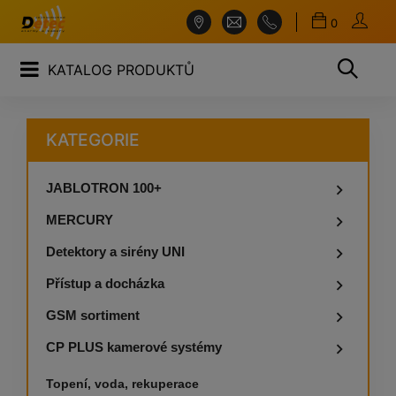
0
KATALOG PRODUKTŮ
KATEGORIE
JABLOTRON 100+

MERCURY

Detektory a sirény UNI

Přístup a docházka

GSM sortiment

CP PLUS kamerové systémy

Topení, voda, rekuperace