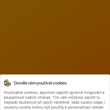
Dovolte nám používat cookies
Používáme cookies, abychom zajistili správné fungování a
Získejte informace o cenách a nových
bezpečnost našich stránek. Tím vám můžeme zajistit tu
produktech
nejlepší zkušenost při jejich návštěvě. Vaše osobní údaje /
soubory cookie mohou být použity k personalizaci reklam