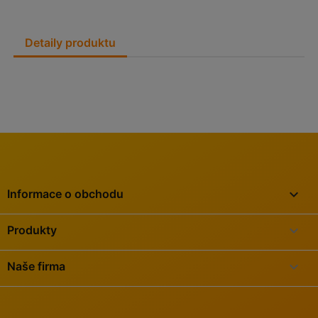
Detaily produktu
keyboard_arrow_down
Informace o obchodu

Produkty

Naše firma