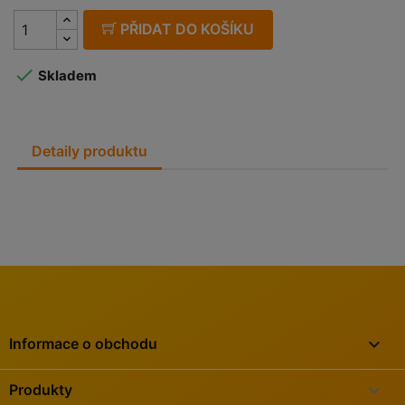
PŘIDAT DO KOŠÍKU

Skladem
Detaily produktu
keyboard_arrow_down
Informace o obchodu

Produkty