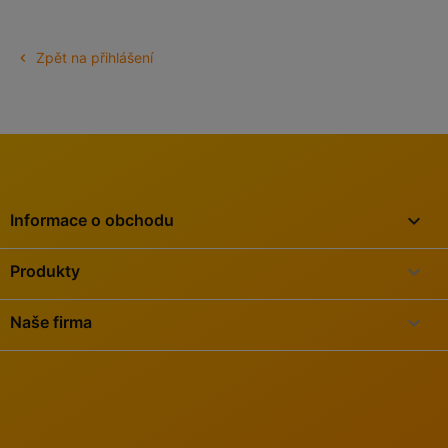
Zpět na přihlášení

keyboard_arrow_down
Informace o obchodu

Produkty

Naše firma