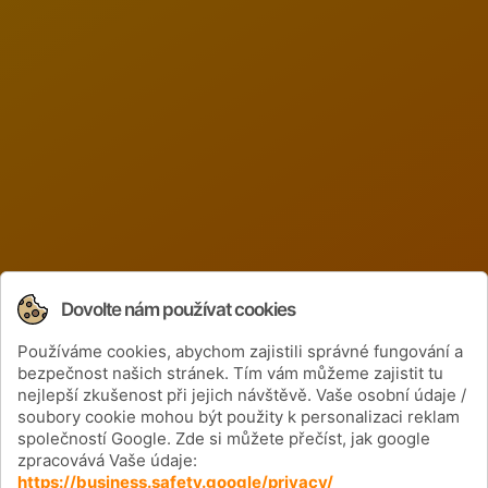
Dovolte nám používat cookies
Používáme cookies, abychom zajistili správné fungování a
Získejte informace o cenách a nových
bezpečnost našich stránek. Tím vám můžeme zajistit tu
produktech
nejlepší zkušenost při jejich návštěvě. Vaše osobní údaje /
soubory cookie mohou být použity k personalizaci reklam
společností Google. Zde si můžete přečíst, jak google
zpracovává Vaše údaje:
https://business.safety.google/privacy/