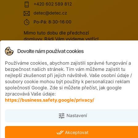
+420 602 589 812
detec@detec.cz
Po-Pá: 8:30-16:00
Mimo tuto dobu dle předchozí
domluvy. Rádi Vám vyjdeme vstříc!
Dovolte nám používat cookies
Používáme cookies, abychom zajistili správné fungování a
bezpečnost našich stránek. Tím vám můžeme zajistit tu
nejlepší zkušenost při jejich návštěvě. Vaše osobní údaje /
soubory cookie mohou být použity k personalizaci reklam
Získejte informace o ce
společností Google. Zde si můžete přečíst, jak google
produktech
zpracovává Vaše údaje:
https://business.safety.google/privacy/
tune
Nastavení
done_all
Akceptovat