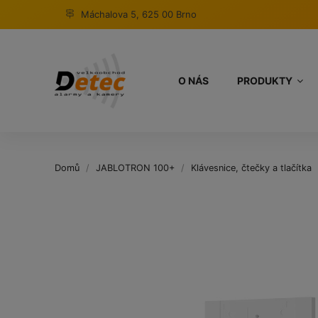
Máchalova 5, 625 00 Brno
O NÁS
PRODUKTY
Domů
JABLOTRON 100+
Klávesnice, čtečky a tlačítka