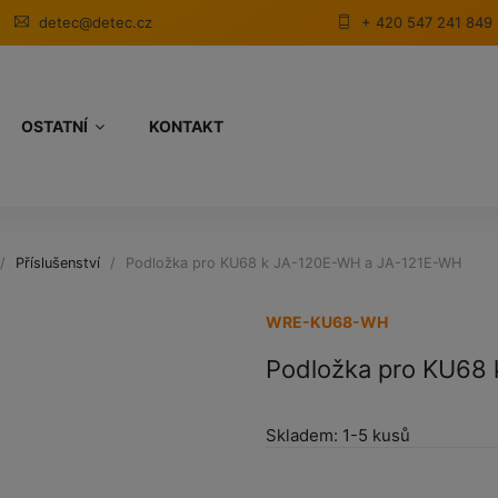
detec@detec.cz
+ 420 547 241 849
OSTATNÍ
KONTAKT
Příslušenství
Podložka pro KU68 k JA-120E-WH a JA-121E-WH
WRE-KU68-WH
Podložka pro KU68
Skladem:
1-5 kusů