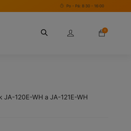
Po - Pá: 8:30 - 16:00
0
 k JA-120E-WH a JA-121E-WH