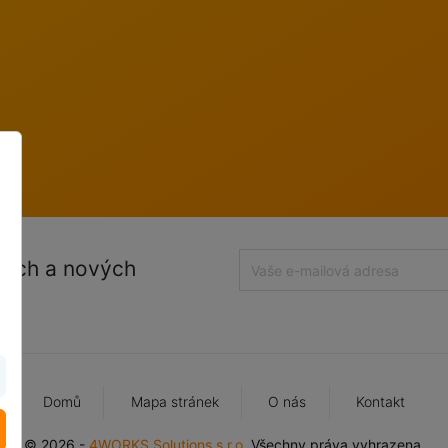
nách a nových
Domů
Mapa stránek
O nás
Kontakt
© 2026 -
4WORKS Solutions s.r.o.
Všechny práva vyhrazena.