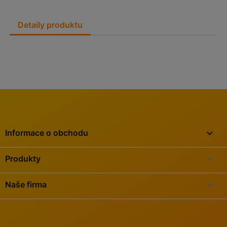
Detaily produktu
keyboard_arrow_down
Informace o obchodu

Produkty

Naše firma