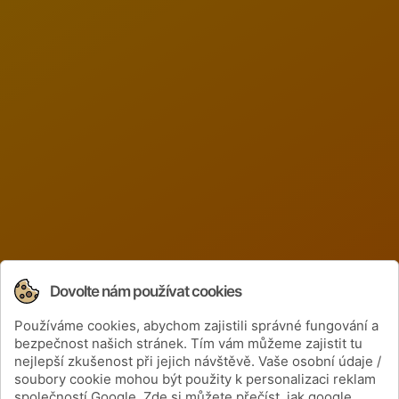
Dovolte nám používat cookies
Používáme cookies, abychom zajistili správné fungování a
Získejte informace o cenách a nových
bezpečnost našich stránek. Tím vám můžeme zajistit tu
produktech
nejlepší zkušenost při jejich návštěvě. Vaše osobní údaje /
soubory cookie mohou být použity k personalizaci reklam
společností Google. Zde si můžete přečíst, jak google